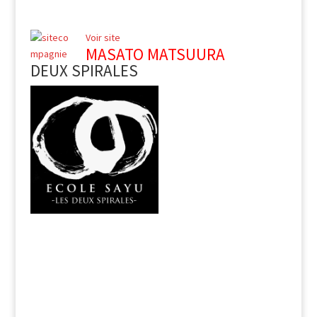
Voir site
MASATO MATSUURA
DEUX SPIRALES
PARIS
Dojo Saint Ambroise
6 rue de la Folie Méricourt
75011 PARIS
BRUXELLES
RŌGETSUDŌ
48 rue Renier Chalon
1050 Ixelles