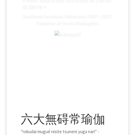
六大無碍常瑜伽
"rokudai mugué nisite tsuneni yuga nari" -