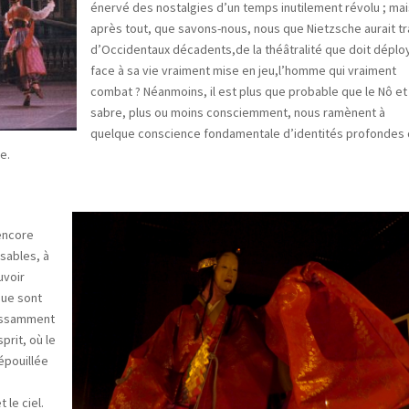
énervé des nostalgies d’un temps inutilement révolu ; mai
après tout, que savons-nous, nous que Nietzsche aurait tr
d’Occidentaux décadents,de la théâtralité que doit déplo
face à sa vie vraiment mise en jeu,l’homme qui vraiment
combat ? Néanmoins, il est plus que probable que le Nô et 
sabre, plus ou moins consciemment, nous ramènent à
quelque conscience fondamentale d’identités profondes
e.
encore
ssables, à
uvoir
que sont
uissamment
prit, où le
épouillée
le ciel.