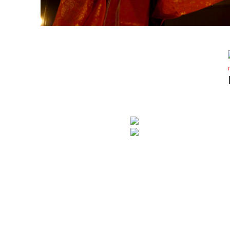
int Ambroise
e la Folie Méricourt
日本語
ARIS
LES
SUDŌ
Renier Chalon
elles