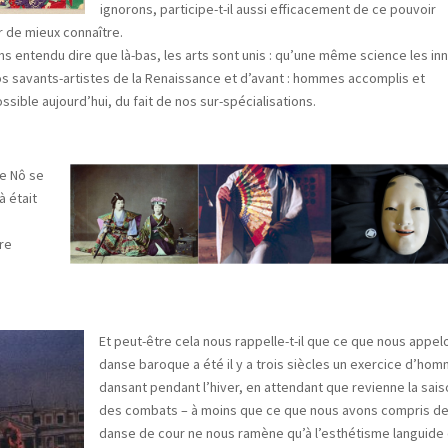
ignorons, participe-t-il aussi efficacement de ce pouvoir
ir de mieux connaître.
entendu dire que là-bas, les arts sont unis : qu’une même science les in
nos savants-artistes de la Renaissance et d’avant : hommes accomplis et
ossible aujourd’hui, du fait de nos sur-spécialisations.
de Nô se
à était
s
tre
Et peut-être cela nous rappelle-t-il que ce que nous appel
danse baroque a été il y a trois siècles un exercice d’ho
dansant pendant l’hiver, en attendant que revienne la sais
des combats – à moins que ce que nous avons compris de
danse de cour ne nous ramène qu’à l’esthétisme languide 