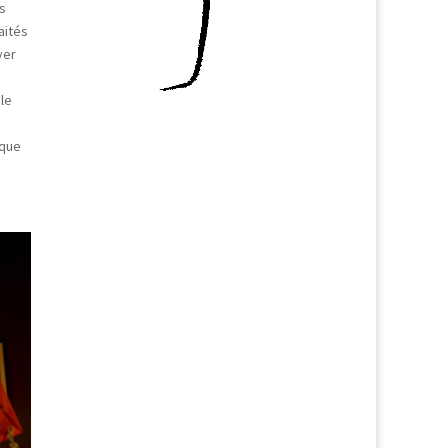
s
aités
yer
le
 que