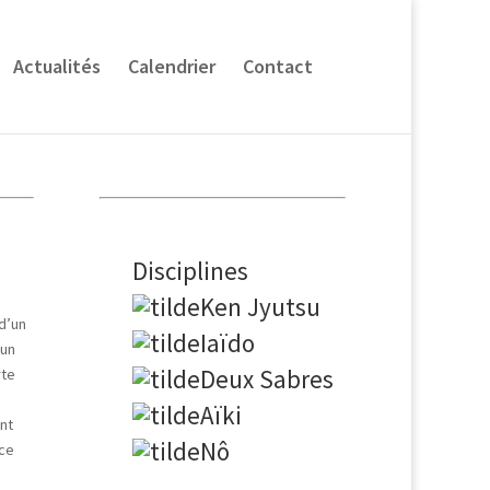
Actualités
Calendrier
Contact
Disciplines
Ken Jyutsu
 d’un
Iaïdo
 un
Deux Sabres
rte
Aïki
nt
Nô
rce