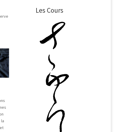
Les Cours
nerve
ons
mmes
on
 la
et