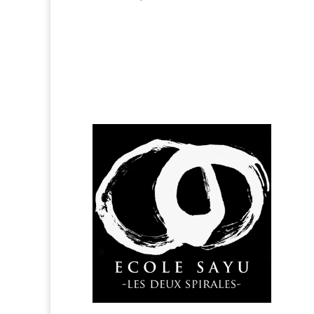
PARIS
Dojo Sa
6 rue d
75011 P
BRUXEL
RŌGET
48 rue 
1050 Ix