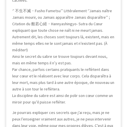
cachées.
‘’ 不生不滅・Fusho Fumetsu’’ Littéralement ‘’Jamais naître
Jamais mourir, ou Jamais apparaître Jamais disparaître’’ ;
Citation du 般若心経・Hannyashingyo- Sutra du Cœur
expliquant que toute chose ne naît ni ne meurt jamais.
Autrement dit, les choses sont toujours là, existent, mais en
même temps elles ne le sont jamais et n’existent pas. (À
méditer!)
Ainsi le secret du sabre se trouve toujours devant nous,
mais en même temps il n’y est pas.
Par chance, parfois certains pratiquants le reflètent dans
leur cœur et le réalisent avec leur corps. Cela disparaîtra à
leur mort, mais plus tard à une autre époque, de nouveau un
autre à son tour le reflètera.
La discipline du sabre est ainsi de polir son cœur comme un
miroir pour qu’il puisse refléter.
Je pourrais expliquer ces secrets que j’ai reçu, mais je ne
peux l’enseigner vraiment aux autres, je ne peux intervenir
dans leur voie, même pour mes propres élèves. C’est à eux