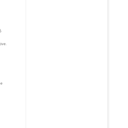
).
ive.
ce